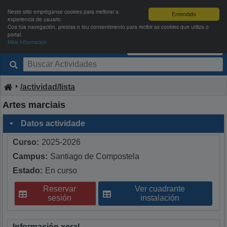
Neste sitio empréganse cookies para mellorar a
Entendido
experiencia de usuario.
Coa túa navegación, prestas o teu consentimento para recibir as cookies que utiliza o
portal.
Máis Información
Deportes USC
Entrar
|
Rexistrarse
/actividad/lista
Artes marciais
Datos actividade
Curso:
2025-2026
Campus:
Santiago de Compostela
Estado:
En curso
Reservar
Ver cuadrante
sesión
instalación
Información xeral