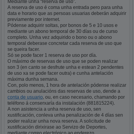
Mediante unha “reserva de uso”.
A reserva de uso é coma unha entrada pero para unha
data e horario que as persoas usuarias deberán adquirir
previamente por internet.
Pódense adquirir soltas, por bonos de 5 e 10 usos e
mediante un abono temporal de 30 días ou de curso
completo. Unha vez adquirido o bono ou o abono
temporal deberase concretar cada reserva de uso que
se queira facer.
Só se pode facer 1 reserva de uso por día.
O máximo de reservas de uso que se poden realizar
son 3 (en canto se desfrute unha e estean 2 pendentes
de uso xa se pode facer outra) e cunha antelación
máxima dunha semana.
Con, polo menos, 1 hora de antelación pódense realizar
cambios ou anulacións das reservas de uso, dende a
conta de usuario
, ou, en caso necesario, chamando por
teléfono á conserxaría da instalación (881815224).
A non asistencia a unha reserva de uso, sen
xustificación, conleva unha penalización de 4 días sen
poder realizar unha nova reserva. A solicitude de
xustificación dirixirase ao Servizo de Deportes,
mediante correo electrónico ao enderezo