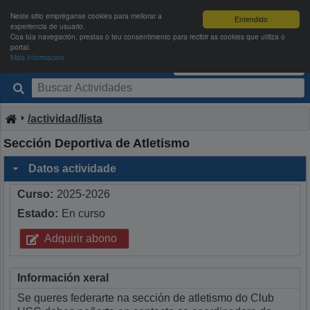
Neste sitio empréganse cookies para mellorar a
Entendido
experiencia de usuario.
Coa túa navegación, prestas o teu consentimento para recibir as cookies que utiliza o
portal.
Máis Información
Deportes USC
Entrar
|
Rexistrarse
/actividad/lista
Sección Deportiva de Atletismo
Datos actividade
Curso:
2025-2026
Estado:
En curso
Adquirir abono
Información xeral
Se queres federarte na sección de atletismo do Club