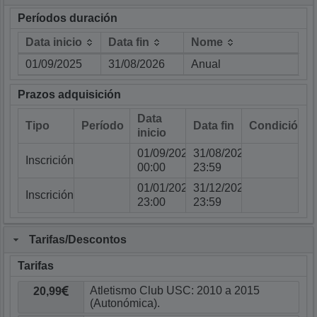
Períodos duración
Data inicio
Data fin
Nome
Data inicio
Data fin
Nome
01/09/2025
31/08/2026
Anual
Prazos adquisición
Data
Tipo
Período
Data fin
Condicións
inicio
01/09/2025
31/08/2026
Inscrición
00:00
23:59
01/01/2026
31/12/2026
Inscrición
23:00
23:59
Tarifas/Descontos
Tarifas
20,99