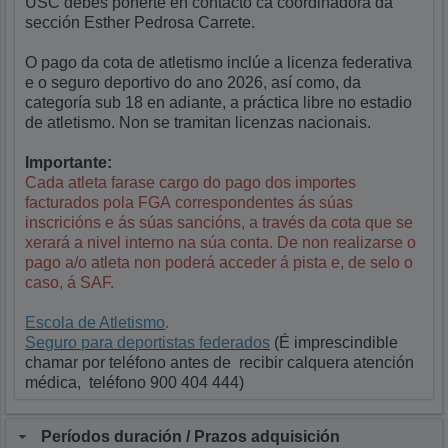
USC debes poñerte en contacto ca coordinadora da
sección Esther Pedrosa Carrete.
O pago da cota de atletismo inclúe a licenza federativa
e o seguro deportivo do ano 2026, así como, da
categoría sub 18 en adiante, a práctica libre no estadio
de atletismo. Non se tramitan licenzas nacionais.
Importante:
Cada atleta farase cargo do pago dos
importes
facturados pola FGA
correspondentes
ás
súas
inscricións e ás súas sancións, a través da cota que se
xerará a nivel interno na súa conta. De non realizarse o
pago a/o atleta non poderá acceder á pista e, de selo o
caso, á SAF.
Escola de Atletismo
.
Seguro para deportistas federados
(É imprescindible
chamar por teléfono antes de recibir calquera atención
médica, teléfono 900 404 444)
Períodos duración / Prazos adquisición