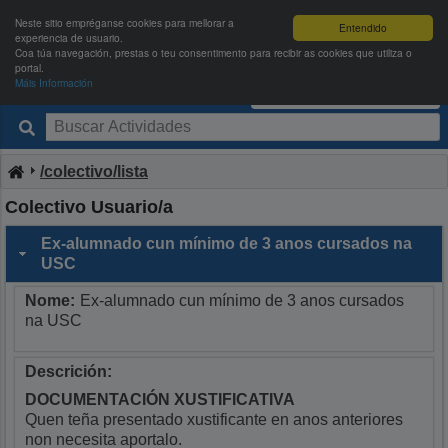
Neste sitio empréganse cookies para mellorar a
Entendido
experiencia de usuario.
Coa túa navegación, prestas o teu consentimento para recibir as cookies que utiliza o
portal.
Máis Información
Deportes USC
Entrar
|
Rexistrarse
/colectivo/lista
Colectivo Usuario/a
Ex-alumnado cun mínimo de 3 anos cursados na
USC
Nome:
Ex-alumnado cun mínimo de 3 anos cursados
na USC
Descrición:
DOCUMENTACIÓN XUSTIFICATIVA
Quen teña presentado xustificante en anos anteriores
non necesita aportalo.