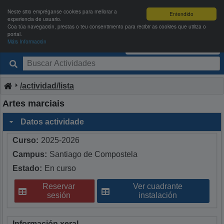
Neste sitio empréganse cookies para mellorar a
Entendido
experiencia de usuario.
Coa túa navegación, prestas o teu consentimento para recibir as cookies que utiliza o
portal.
Máis Información
Deportes USC
Entrar
|
Rexistrarse
/actividad/lista
Artes marciais
Datos actividade
Curso:
2025-2026
Campus:
Santiago de Compostela
Estado:
En curso
Reservar
Ver cuadrante
sesión
instalación
Información xeral