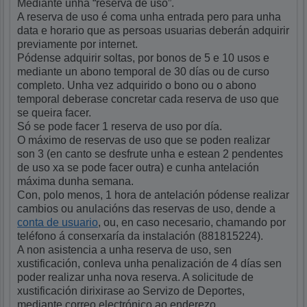
Mediante unha “reserva de uso”.
A reserva de uso é coma unha entrada pero para unha
data e horario que as persoas usuarias deberán adquirir
previamente por internet.
Pódense adquirir soltas, por bonos de 5 e 10 usos e
mediante un abono temporal de 30 días ou de curso
completo. Unha vez adquirido o bono ou o abono
temporal deberase concretar cada reserva de uso que
se queira facer.
Só se pode facer 1 reserva de uso por día.
O máximo de reservas de uso que se poden realizar
son 3 (en canto se desfrute unha e estean 2 pendentes
de uso xa se pode facer outra) e cunha antelación
máxima dunha semana.
Con, polo menos, 1 hora de antelación pódense realizar
cambios ou anulacións das reservas de uso, dende a
conta de usuario
, ou, en caso necesario, chamando por
teléfono á conserxaría da instalación (881815224).
A non asistencia a unha reserva de uso, sen
xustificación, conleva unha penalización de 4 días sen
poder realizar unha nova reserva. A solicitude de
xustificación dirixirase ao Servizo de Deportes,
mediante correo electrónico ao enderezo