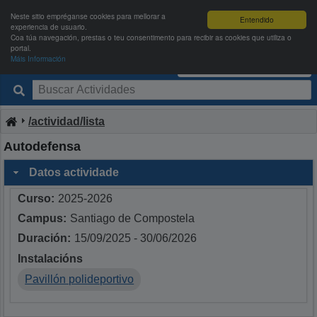
Neste sitio empréganse cookies para mellorar a
Entendido
experiencia de usuario.
Coa túa navegación, prestas o teu consentimento para recibir as cookies que utiliza o
portal.
Máis Información
Deportes USC
Entrar
|
Rexistrarse
/actividad/lista
Autodefensa
Datos actividade
Curso:
2025-2026
Campus:
Santiago de Compostela
Duración:
15/09/2025 - 30/06/2026
Instalacións
Pavillón polideportivo