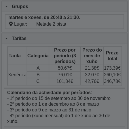
Grupos
martes e xoves, de 20:40 a 21:30.
Lugar:
Metade 2 pista
Tarifas
Prezo por
Prezo do
Prezo
Tarifa
Categoría
período (3
mes de
total
períodos)
xuño
A
50,67€
21,38€
173,39€
Xenérica
B
76,01€
32,07€
260,10€
C
101,34€
42,76€
346,78€
Calendario da actividade por períodos:
- 1º período do 15 de setembro ao 30 de novembro
- 2º período do 1 de decembro ao 8 de marzo
- 3º período do 9 de marzo ao 31 de maio
- 4º período (xuño mensual) do 1 de xuño ao 30 de
xuño.