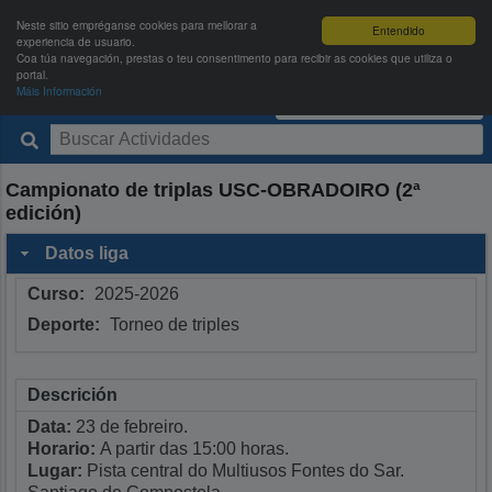
Neste sitio empréganse cookies para mellorar a
Entendido
experiencia de usuario.
Coa túa navegación, prestas o teu consentimento para recibir as cookies que utiliza o
portal.
Máis Información
Deportes USC
Entrar
|
Rexistrarse
Campionato de triplas USC-OBRADOIRO (2ª
edición)
Datos liga
Curso:
2025-2026
Deporte:
Torneo de triples
Descrición
Data:
23 de febreiro.
Horario:
A partir das 15:00 horas.
Lugar:
Pista central do Multiusos Fontes do Sar.