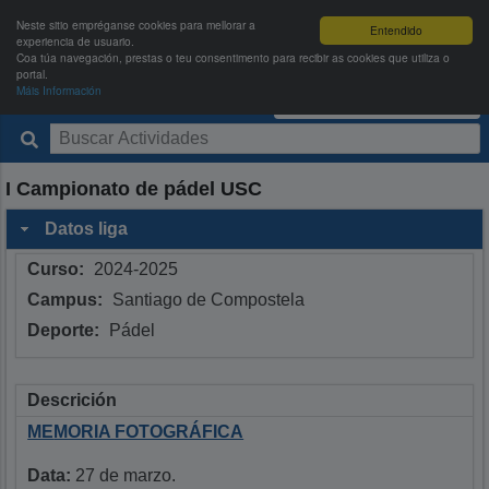
Neste sitio empréganse cookies para mellorar a
Entendido
experiencia de usuario.
Coa túa navegación, prestas o teu consentimento para recibir as cookies que utiliza o
portal.
Máis Información
Deportes USC
Entrar
|
Rexistrarse
I Campionato de pádel USC
Datos liga
Curso:
2024-2025
Campus:
Santiago de Compostela
Deporte:
Pádel
Descrición
ME
MORIA FOTOGRÁFICA
Data:
27 de marzo.