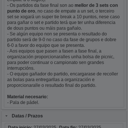
- Os partidos da fase final son ao
mellor de 3 sets con
punto de oro
, no caso de empate a un set, o terceiro
set se xogará un super tie break a 10 puntos, nese caso
para gañar o set e partido terá que ter unha diferencia
de dous puntos ou máis para gañalo.
- Se algún equipo non se presenta o resultado do
partido será de 9-0 no caso da fase de grupos e dobre
6-0 a favor do equipo que se presenta.
- Aos equipos que pasen a fasen a fase final, a
organización proporcionaralles unha bolsa de picnic,
para poder continuar o campionato sen grandes
interrupcións.
- O equipo gañador do partido, encargarase de recoller
as bolas para entregarllas a organización e
proporcionaralle o resultado final do partido.
Material necesario:
- Pala de pádel.
Datas / Prazos
Data inicio:
27/03/2025
Data fin:
27/03/2025