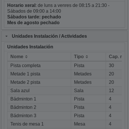
Horario xeral
: de luns a venres de 08:15 a 21:30 -
Sábados de 09:00 a 14:00
Sábados tarde: pechado
Mes de agosto pechado
Unidades Instalación / Actividades
Unidades Instalación
Nome
Tipo
Cap. má
Nome
Tipo
Cap. má
Pista completa
Pista
30
Metade 1 pista
Metades
20
Metade 2 pista
Metades
20
Sala azul
Sala
12
Bádminton 1
Pista
4
Bádminton 2
Pista
4
Bádminton 3
Pista
4
Tenis de mesa 1
Mesa
4