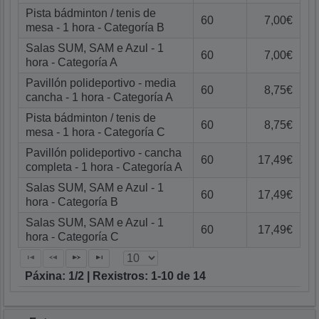
Pista bádminton / tenis de
60
7,00€
mesa - 1 hora - Categoría B
Salas SUM, SAM e Azul - 1
60
7,00€
hora - Categoría A
Pavillón polideportivo - media
60
8,75€
cancha - 1 hora - Categoría A
Pista bádminton / tenis de
60
8,75€
mesa - 1 hora - Categoría C
Pavillón polideportivo - cancha
60
17,49€
completa - 1 hora - Categoría A
Salas SUM, SAM e Azul - 1
60
17,49€
hora - Categoría B
Salas SUM, SAM e Azul - 1
60
17,49€
hora - Categoría C
Páxina: 1/2 | Rexistros: 1-10 de 14