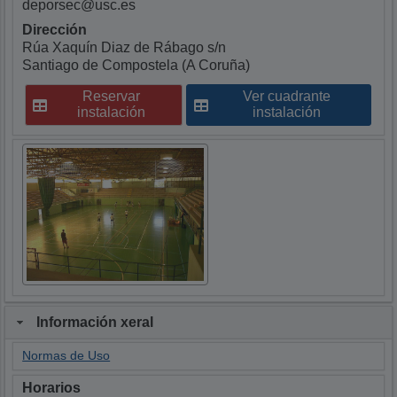
deporsec@usc.es
Dirección
Rúa Xaquín Diaz de Rábago s/n 

Santiago de Compostela (A Coruña)
Reservar
Ver cuadrante
instalación
instalación
Información xeral
Normas de Uso
Horarios