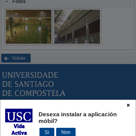
Fotos
Volver
Campus de Santiago de Compostela
Desexa instalar a aplicación
881 81 50 71
/
15073
deporsec@usc.es
móbil?
Campus de Lugo
9828 23584
Si
Non
servizodeportes.lugo@usc.es