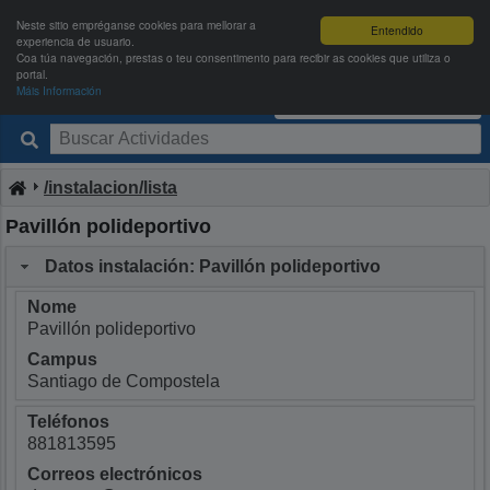
Neste sitio empréganse cookies para mellorar a
Entendido
experiencia de usuario.
Coa túa navegación, prestas o teu consentimento para recibir as cookies que utiliza o
portal.
Máis Información
Deportes USC
Entrar
|
Rexistrarse
/instalacion/lista
Pavillón polideportivo
Datos instalación: Pavillón polideportivo
Nome
Pavillón polideportivo
Campus
Santiago de Compostela
Teléfonos
881813595
Correos electrónicos