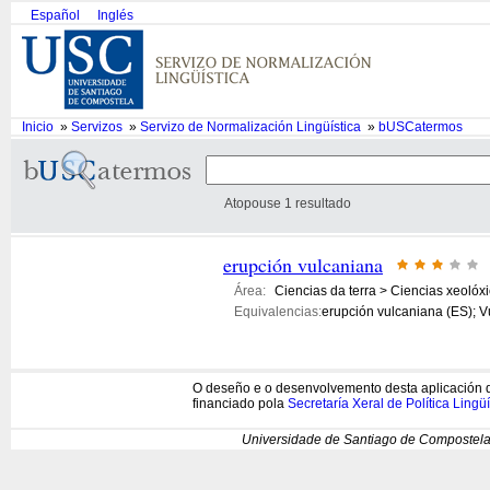
Español
Inglés
Inicio
»
Servizos
»
Servizo de Normalización Lingüística
»
bUSCatermos
Atopouse 1 resultado
erupción vulcaniana
Área:
Ciencias da terra > Ciencias xeolóx
Equivalencias:
erupción vulcaniana (ES); V
O deseño e o desenvolvemento desta aplicación d
financiado pola
Secretaría Xeral de Política Lingüí
Universidade de Santiago de Compostela 