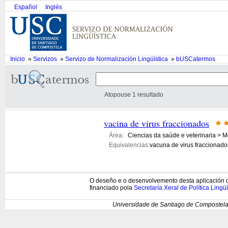
Español
Inglés
Inicio
»
Servizos
»
Servizo de Normalización Lingüística
»
bUSCatermos
Atopouse 1 resultado
vacina de virus fraccionados
Área:
Ciencias da saúde e veterinaria > M
Equivalencias:
vacuna de virus fraccionados
O deseño e o desenvolvemento desta aplicación d
financiado pola
Secretaría Xeral de Política Lingüí
Universidade de Santiago de Compostela 