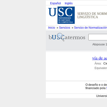
Español
Inglés
Inicio
»
Servizos
»
Servizo de Normalización
Atopouse 1
vía de a
Área:
Ci
Equivalen
O deseño e o de
financiado pola
Univers