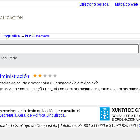
Directorio persoal
Mapa do web
 Lingüística
»
bUSCatermos
 resultado
dministración
encias da saúde e veterinaria > Farmacoloxía e toxicoloxía
cias:
via de administração (PT); vía de administración (ES); route of administration
senvolvemento desta aplicación de consulta foi
Secretaría Xeral de Política Lingüística
.
idade de Santiago de Compostela | Teléfonos: 34 881 811 000 e 34 982 820 000 |