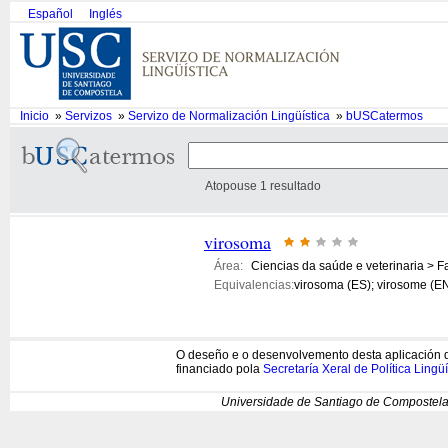
Español
Inglés
Inicio
»
Servizos
»
Servizo de Normalización Lingüística
»
bUSCatermos
Atopouse 1 resultado
virosoma
Área:
Ciencias da saúde e veterinaria > F
Equivalencias:
virosoma (ES); virosome (E
O deseño e o desenvolvemento desta aplicación d
financiado pola
Secretaría Xeral de Política Lingüí
Universidade de Santiago de Compostela 