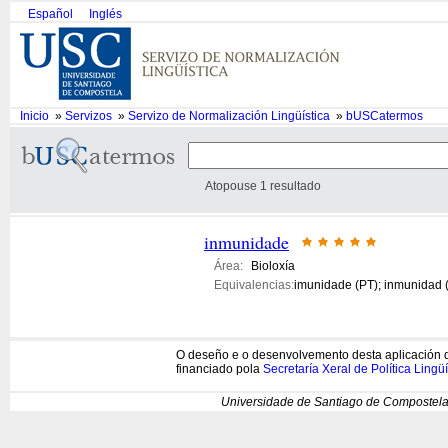
Español
Inglés
Inicio
»
Servizos
»
Servizo de Normalización Lingüística
»
bUSCatermos
Atopouse 1 resultado
inmunidade
Área:
Bioloxía
Equivalencias:
imunidade (PT); inmunidad 
O deseño e o desenvolvemento desta aplicación d
financiado pola
Secretaría Xeral de Política Lingüí
Universidade de Santiago de Compostela 