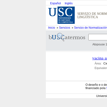
Español
Inglés
Inicio
»
Servizos
»
Servizo de Normalización
Atopouse 1
vacina a
Área:
Ci
Equivalen
O deseño e o de
financiado pola
Univers