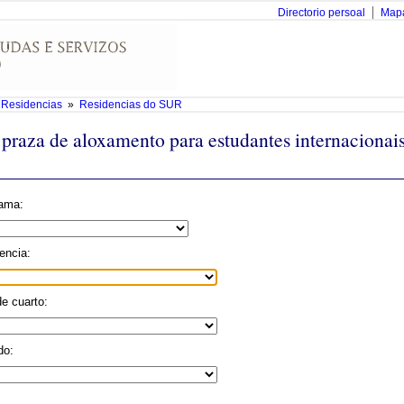
Directorio persoal
Map
e Residencias
»
Residencias do SUR
 praza de aloxamento para estudantes internacionais
ama:
encia:
de cuarto:
do: