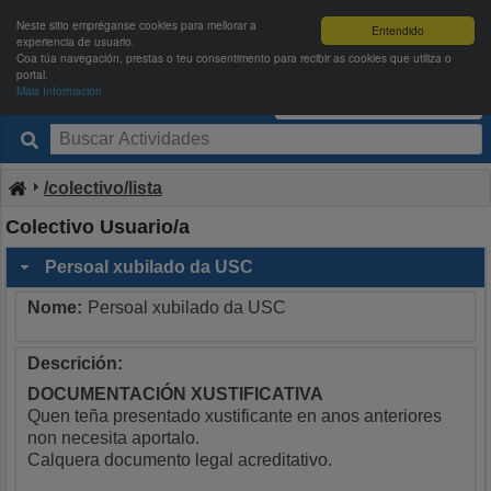
Neste sitio empréganse cookies para mellorar a
Entendido
experiencia de usuario.
Coa túa navegación, prestas o teu consentimento para recibir as cookies que utiliza o
portal.
Máis Información
Deportes USC
Entrar
|
Rexistrarse
/colectivo/lista
Colectivo Usuario/a
Persoal xubilado da USC
Nome:
Persoal xubilado da USC
Descrición:
DOCUMENTACIÓN XUSTIFICATIVA
Quen teña presentado xustificante en anos anteriores
non necesita aportalo.
Calquera documento legal acreditativo.