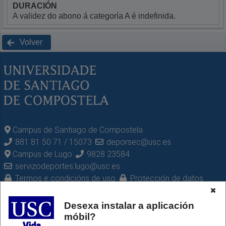
DURACIÓN
A validez do abono á categoría A é indefinida.
Volver
Campus de Santiago de Compostela
881 81 50 71
/
15073
deporsec@usc.es
Campus de Lugo
9828 23584
servizodeportes.lugo@usc.es
Termos e condicións de uso
Protección de datos
Desexa instalar a aplicación
móbil?