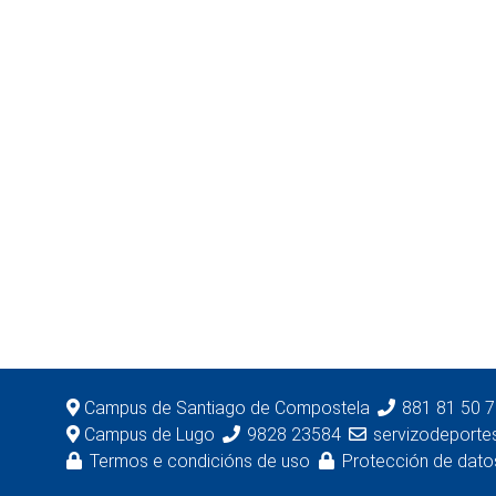
Campus de Santiago de Compostela
881 81 50 
Campus de Lugo
9828 23584
servizodeporte
Termos e condicións de uso
Protección de dato