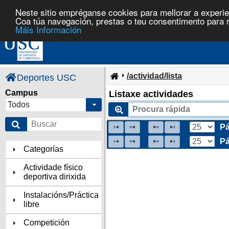
Neste sitio empréganse cookies para mellorar a experie
Coa túa navegación, prestas o teu consentimento para rec
Máis Información
/actividad/lista
Deportes USC
Campus
Listaxe actividades
Todos
Pá
Pá
Categorías
Actividade físico
deportiva dirixida
Instalacións/Práctica
libre
Competición