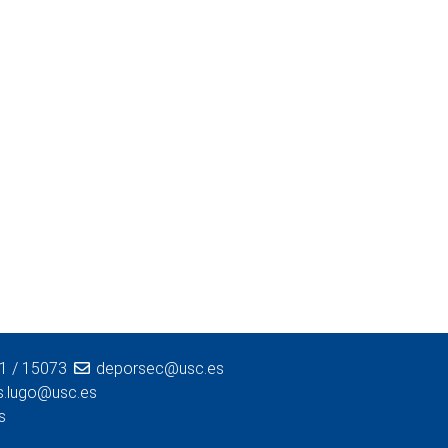
71
/
15073
deporsec@usc.es
s.lugo@usc.es
s